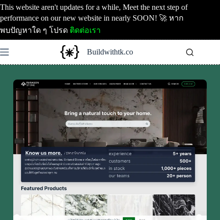
Skip
This website aren't updates for a while, Meet the next step of
to
performance on our new website in nearly SOON! 🚀 หาก
content
พบปัญหาใด ๆ โปรด
ติดต่อเรา
Buildwithtk.co